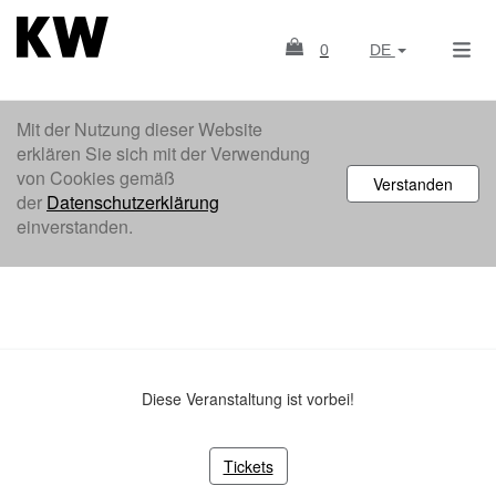
0
DE
Mit der Nutzung dieser Website
erklären Sie sich mit der Verwendung
von Cookies gemäß
Verstanden
der
Datenschutzerklärung
einverstanden.
Diese Veranstaltung ist vorbei!
Tickets